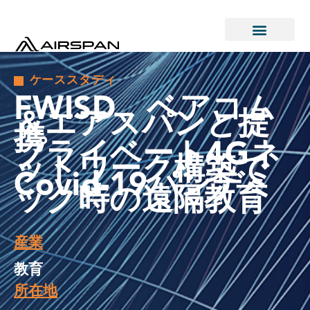
ケーススタディ
FWISD、ベアコム
＆エアスパンと提
携
プライベート4Gネ
ットワーク構築で
Covid-19パンデミ
ック時の遠隔教育
産業
教育
所在地