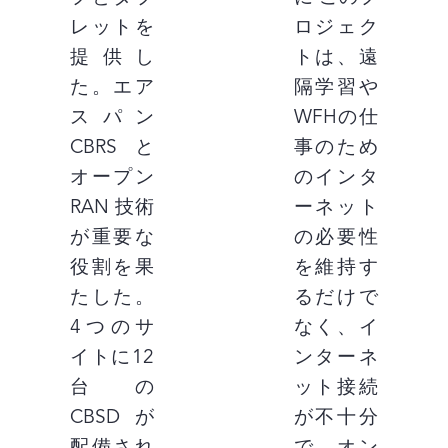
レットを
ロジェク
提供し
トは、遠
た。エア
隔学習や
スパン
WFHの仕
CBRSと
事のため
オープン
のインタ
RAN 技術
ーネット
が重要な
の必要性
役割を果
を維持す
たした。
るだけで
4つのサ
なく、イ
イトに12
ンターネ
台の
ット接続
CBSDが
が不十分