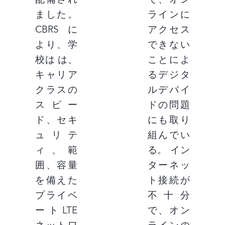
配備され
で、オン
ました。
ラインに
CBRSに
アクセス
より、学
できない
校は は、
ことによ
キャリア
るデジタ
クラスの
ルデバイ
スピー
ドの問題
ド、セキ
にも取り
ュリテ
組んでい
ィ、範
る。 イン
囲、容量
ターネッ
を備えた
ト接続が
プライベ
不十分
ートLTE
で、オン