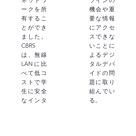
ネットワ
ラインの
ークを所
機会や重
有するこ
要な情報
とができ
にアクセ
ました。
スできな
CBRS
いことに
は、無線
よるデジ
LANに比
タルデバ
べて低コ
イドの問
ストで学
題に取り
生に安全
組んでい
なインタ
る。