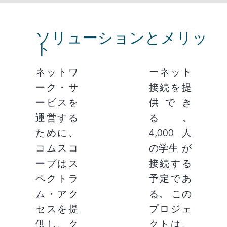
ソリューションとメリッ
ト
ネットワ
ーネット
ーク・サ
接続を提
ービスを
供でき
運営する
る。
ために、
4,000人
コムスコ
の学生 が
ープはス
接続する
ペクトラ
予定であ
ム・アク
る。 この
セスを提
プロジェ
供し、ク
クトは、