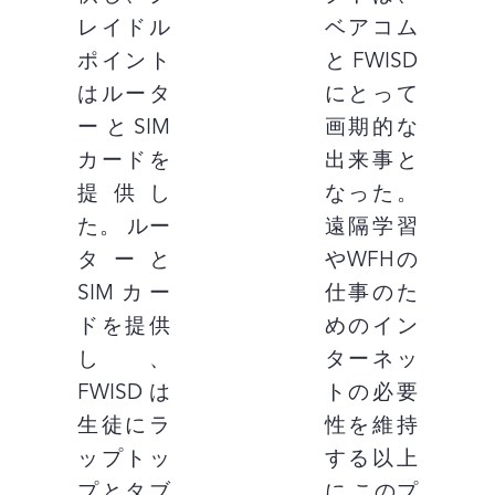
レイドル
ベアコム
ポイント
とFWISD
はルータ
にとって
ーとSIM
画期的な
カードを
出来事と
提供し
なった。
た。 ルー
遠隔学習
ターと
やWFHの
SIMカー
仕事のた
ドを提供
めのイン
し、
ターネッ
FWISDは
トの必要
生徒にラ
性を維持
ップトッ
する以上
プとタブ
に このプ