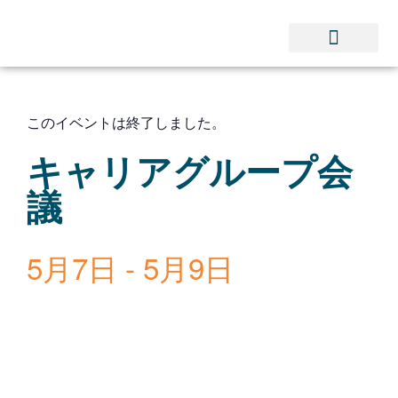
ソリューション
リソース
会社概要
コンタクト
このイベントは終了しました。
キャリアグループ会
議
5月7日
-
5月9日